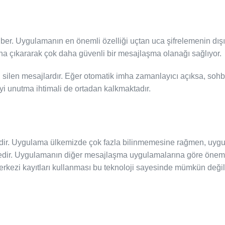
iber. Uygulamanın en önemli özelliği uçtan uca şifrelemenin dışı
na çıkararak çok daha güvenli bir mesajlaşma olanağı sağlıyor.
ni silen mesajlardır. Eğer otomatik imha zamanlayıcı açıksa, s
yi unutma ihtimali de ortadan kalkmaktadır.
’dir. Uygulama ülkemizde çok fazla bilinmemesine rağmen, uygula
ir. Uygulamanın diğer mesajlaşma uygulamalarına göre önemli b
merkezi kayıtları kullanması bu teknoloji sayesinde mümkün değil